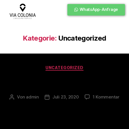
WhatsApp-Anfrage
Kategorie:
Uncategorized
UNCATEGORIZED
Hello world!
Von
admin
Juli 23, 2020
1 Kommentar
Welcome to WordPress. This is your first post. Edit or
delete it, then start writing!